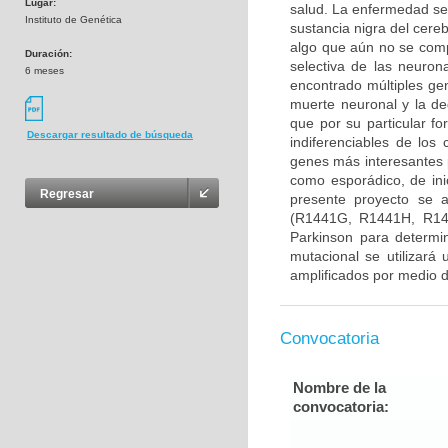
Lugar:
salud. La enfermedad se
Instituto de Genética
sustancia nigra del cere
algo que aún no se com
Duración:
selectiva de las neuron
6 meses
encontrado múltiples gen
muerte neuronal y la d
que por su particular f
Descargar resultado de búsqueda
indiferenciables de lo
genes más interesantes 
como esporádico, de ini
Regresar
presente proyecto se 
(R1441G, R1441H, R14
Parkinson para determin
mutacional se utilizará
amplificados por medio d
Convocatoria
Nombre de la
convocatoria: