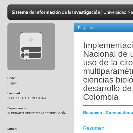
Proyectos
Implementaci
Nacional de 
uso de la cito
multiparamétr
ciencias biol
Sede:
Bogotá
desarrollo de
Facultad:
Colombia
2- FACULTAD DE MEDICINA
Dependencia:
Resumen
|
Convocatoria
2- DEPARTAMENTO DE MICROBIOLOGÍA
Resumen
Lugar: