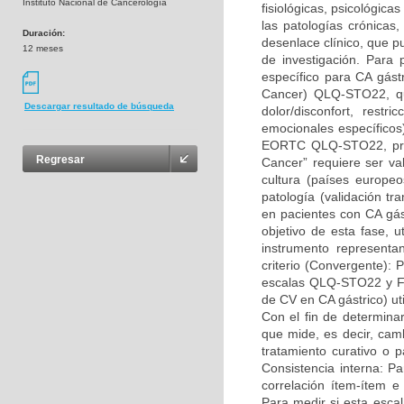
Instituto Nacional de Cancerología
fisiológicas, psicológica
las patologías crónicas
Duración:
desenlace clínico, que p
12 meses
de investigación. Para 
específico para CA gás
Cancer) QLQ-STO22, que
Descargar resultado de búsqueda
dolor/disconfort, restr
emocionales específicos
EORTC QLQ-STO22, prov
Regresar
Cancer” requiere ser va
cultura (países europeo
patología (validación t
en pacientes con CA gást
objetivo de esta fase, ut
instrumento representa
criterio (Convergente): 
escalas QLQ-STO22 y FA
de CV en CA gástrico) ut
Con el fin de determinar
que mide, es decir, cam
tratamiento curativo o p
Consistencia interna: P
correlación ítem-ítem e 
Para medir si esta esca