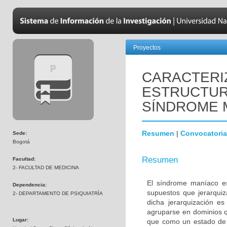
Proyectos
CARACTERI
ESTRUCTUR
SÍNDROME 
Resumen
|
Convocatoria
Sede:
Bogotá
Resumen
Facultad:
2- FACULTAD DE MEDICINA
El síndrome maníaco es
Dependencia:
supuestos que jerarquiz
2- DEPARTAMENTO DE PSIQUIATRÍA
dicha jerarquización e
agruparse en dominios q
Lugar:
que como un estado de a