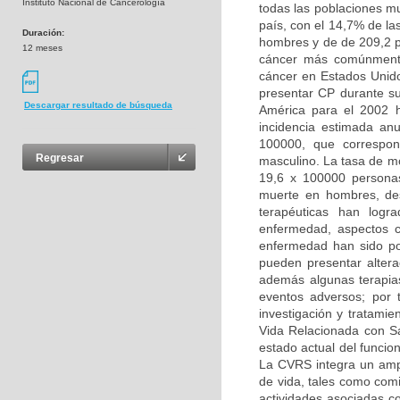
Instituto Nacional de Cancerología
todas las poblaciones mu
país, con el 14,7% de la
Duración:
hombres y de de 209,2 p
12 meses
cáncer más comúnmente
cáncer en Estados Unid
presentar CP durante s
Descargar resultado de búsqueda
América para el 2002 
incidencia estimada an
100000, que correspo
Regresar
masculino. La tasa de m
19,6 x 100000 personas
muerte en hombres, de
terapéuticas han logr
enfermedad, aspectos c
enfermedad han sido po
pueden presentar altera
además algunas terapias
eventos adversos; por t
investigación y tratamie
Vida Relacionada con Sa
estado actual del funci
La CVRS integra un ampl
de vida, tales como comi
actividades asociadas co