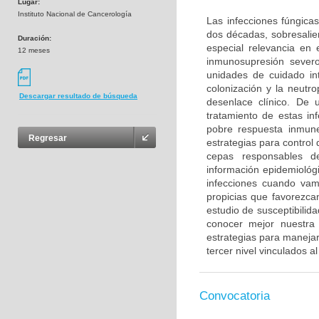
Lugar:
Instituto Nacional de Cancerología
Las infecciones fúngica
dos décadas, sobresalie
Duración:
especial relevancia en
12 meses
inmunosupresión sever
unidades de cuidado in
colonización y la neutr
Descargar resultado de búsqueda
desenlace clínico. De 
tratamiento de estas in
pobre respuesta inmune
Regresar
estrategias para control 
cepas responsables de
información epidemiológ
infecciones cuando vam
propicias que favorezcan
estudio de susceptibilid
conocer mejor nuestra s
estrategias para manejar
tercer nivel vinculados a
Convocatoria