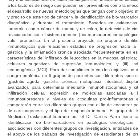
a los factores de riesgo que pueden ser prevenibles como la infecci
el desarrollo de nuevas metodologías que tengan como objetivo m
y preciso de este tipo de cáncer y la identificación de bio-marcad
diagnóstico y durante el tratamiento. Basados en evidencia
tumorales como cáncer de mama y de colon, la detección de cier
relacionadas con el sistema inmune (bio-marcadores inmunológico
valor pronóstico. En el presente proyecto se propone identif
inmunológicos que relacionen estadios de progresión hacia la
gástrica y la inflamación crónica asociada frecuentemente en est
características del infiltrado de leucocitos en la mucosa gástrica
celulares sugestivos de supresión inmunológica; y (iii) in
inmunogénica (MCI). Para dar cumplimiento con los objetivos se a
sangre periférica de 6 grupos de pacientes con diferentes tipos 
(gastritis aguda, gastritis crónica, metaplasia intestinal, displ
avanzado), para determinar mediante inmunohistoquímica y cit
infiltración celular, expresión de moléculas asociadas a
inmunosupresoras y niveles de citoquinas pro-inflamatorias
compararán entre los diferentes grupos con el fin de encontrar pos
de carcinogénesis y el tipo de respuesta inmune. El grupo de I
Medicina Traslacional liderado por el Dr. Carlos Parra tiene c
identificación de bio-marcadores en patologías oncológicas,
asociaciones con diferentes grupos de investigación, entidades d
el apoyo de los trabajos de investigación de estudiantes de pr