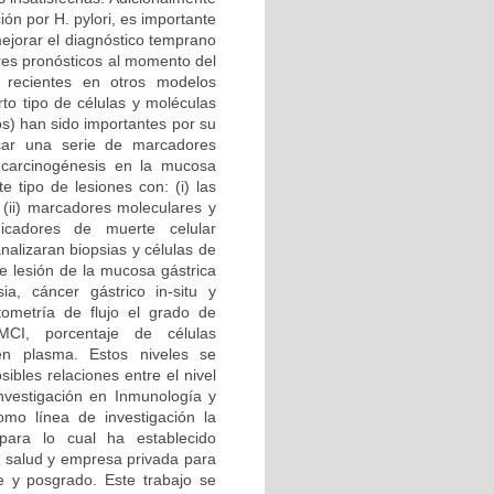
ón por H. pylori, es importante
ejorar el diagnóstico temprano
ores pronósticos al momento del
s recientes en otros modelos
to tipo de células y moléculas
s) han sido importantes por su
icar una serie de marcadores
 carcinogénesis en la mucosa
e tipo de lesiones con: (i) las
; (ii) marcadores moleculares y
dicadores de muerte celular
nalizaran biopsias y células de
de lesión de la mucosa gástrica
asia, cáncer gástrico in-situ y
ometría de flujo el grado de
 MCI, porcentaje de células
 en plasma. Estos niveles se
ibles relaciones entre el nivel
nvestigación en Inmunología y
omo línea de investigación la
 para lo cual ha establecido
e salud y empresa privada para
e y posgrado. Este trabajo se