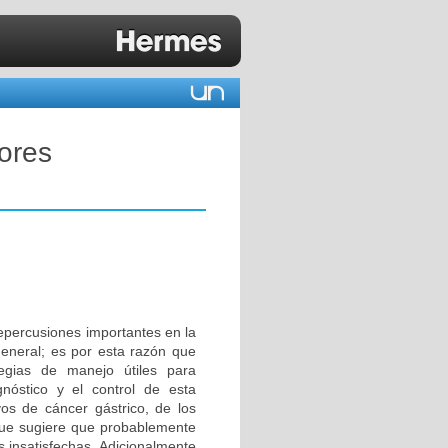
ores
repercusiones importantes en la
general; es por esta razón que
egias de manejo útiles para
nóstico y el control de esta
s de cáncer gástrico, de los
 que sugiere que probablemente
 insatisfechas. Adicionalmente