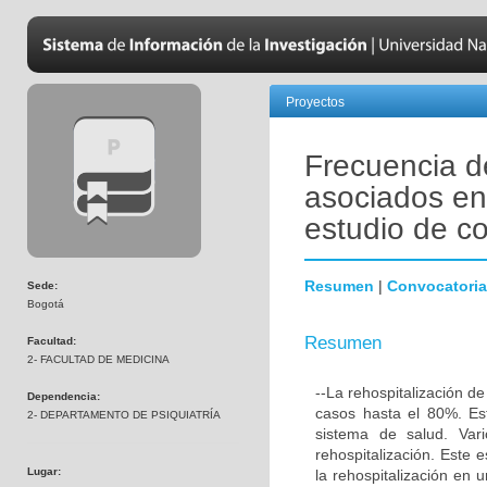
Proyectos
Frecuencia de
asociados en 
estudio de co
Resumen
|
Convocatoria
Sede:
Bogotá
Resumen
Facultad:
2- FACULTAD DE MEDICINA
--La rehospitalización d
Dependencia:
casos hasta el 80%. Est
2- DEPARTAMENTO DE PSIQUIATRÍA
sistema de salud. Var
rehospitalización. Este 
Lugar:
la rehospitalización en 