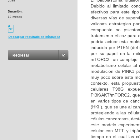
El Glioblastoma Multifo
2056
Debido al limitado con
efectivos para este tip
Duración:
12 meses
diversas vías de superv
valiosas estrategias p
compuesto no psicoto
tratamiento eficaz para 
Descargar resultado de búsqueda
podría actuar esta molé
inducida por PTEN (del
por su papel en la mit
Regresar
mTORC2, un complejo pro
metabolismo celular al 
modulación de PINK1 po
muy poco sobre esta mo
contexto, esta propues
celulares T98G expu
PI3K/AKT/mTORC2, que es
en varios tipos de cánc
(HKII), que se une al ca
protegiendo a las célula
células cancerosas, des
este modelo experimenta
celular con MTT y tripá
tiempo en el cual las c