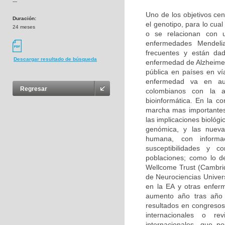
---
Uno de los objetivos cen
Duración:
el genotipo, para lo cu
24 meses
o se relacionan con u
enfermedades Mendeli
frecuentes y están da
Descargar resultado de búsqueda
enfermedad de Alzheimer
pública en países en ví
enfermedad va en aum
Regresar
colombianos con la 
bioinformática. En la c
marcha mas importantes
las implicaciones biológ
genómica, y las nuevas
humana, con informa
susceptibilidades y 
poblaciones; como lo d
Wellcome Trust (Cambri
de Neurociencias Univer
en la EA y otras enfer
aumento año tras año 
resultados en congresos 
internacionales o rev
internacionales, que p