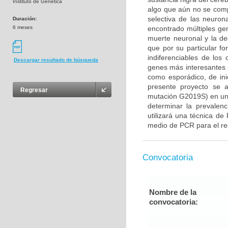
Instituto de Genética
algo que aún no se com
selectiva de las neuron
Duración:
6 meses
encontrado múltiples gen
muerte neuronal y la d
que por su particular f
indiferenciables de lo
Descargar resultado de búsqueda
genes más interesantes 
como esporádico, de ini
presente proyecto se 
Regresar
mutación G2019S) en un
determinar la prevalenc
utilizará una técnica de
medio de PCR para el rec
Convocatoria
Nombre de la
convocatoria: