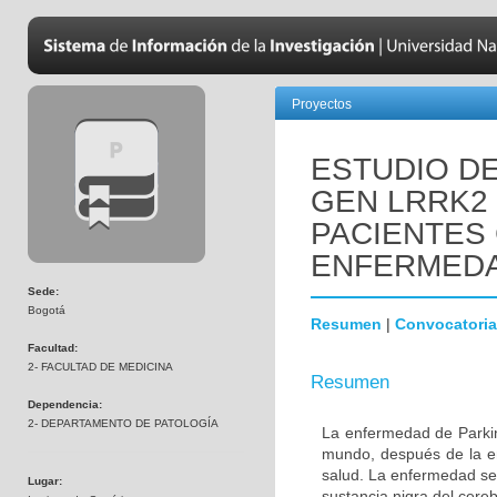
Proyectos
ESTUDIO DE
GEN LRRK2
PACIENTES
ENFERMEDA
Sede:
Bogotá
Resumen
|
Convocatoria
Facultad:
2- FACULTAD DE MEDICINA
Resumen
Dependencia:
2- DEPARTAMENTO DE PATOLOGÍA
La enfermedad de Parki
mundo, después de la e
salud. La enfermedad se
Lugar:
sustancia nigra del cere