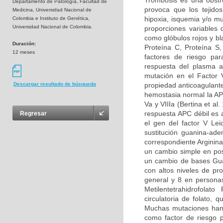
Trombosis es una obstru
Departamento de Patología, Facultad de
provoca que los tejidos
Medicina, Universidad Nacional de
hipoxia, isquemia y/o m
Colombia e Instituto de Genética,
Universidad Nacional de Colombia.
proporciones variables
como glóbulos rojos y bl
Duración:
Proteína C, Proteína S
12 meses
factores de riesgo par
respuesta del plasma a
mutación en el Factor 
propiedad anticoagulante
Descargar resultado de búsqueda
hemostasia normal la APC
Va y VIIIa (Bertina et al
respuesta APC débil es 
Regresar
el gen del factor V Le
sustitución guanina-ad
correspondiente Arginina
un cambio simple en pos
un cambio de bases Guan
con altos niveles de pr
general y 8 en persona
Metilentetrahidrofolat
circulatoria de folato,
Muchas mutaciones han 
como factor de riesgo p