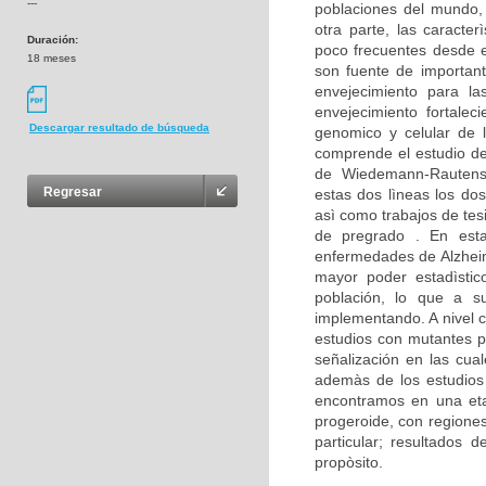
---
poblaciones del mundo,
otra parte, las caracte
Duración:
poco frecuentes desde e
18 meses
son fuente de important
envejecimiento para la
envejecimiento fortalec
Descargar resultado de búsqueda
genomico y celular de 
comprende el estudio d
de Wiedemann-Rautenst
Regresar
estas dos lìneas los dos
asì como trabajos de tes
de pregrado . En est
enfermedades de Alzheim
mayor poder estadìstico
población, lo que a su
implementando. A nivel c
estudios con mutantes p
señalización en las cua
ademàs de los estudios 
encontramos en una eta
progeroide, con regione
particular; resultados
propòsito.