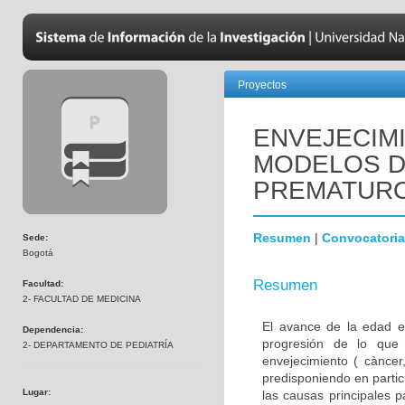
Proyectos
ENVEJECIM
MODELOS D
PREMATUR
Resumen
|
Convocatoria
Sede:
Bogotá
Resumen
Facultad:
2- FACULTAD DE MEDICINA
El avance de la edad e
Dependencia:
progresión de lo que
2- DEPARTAMENTO DE PEDIATRÍA
envejecimiento ( càncer,
predisponiendo en parti
Lugar:
las causas principales 