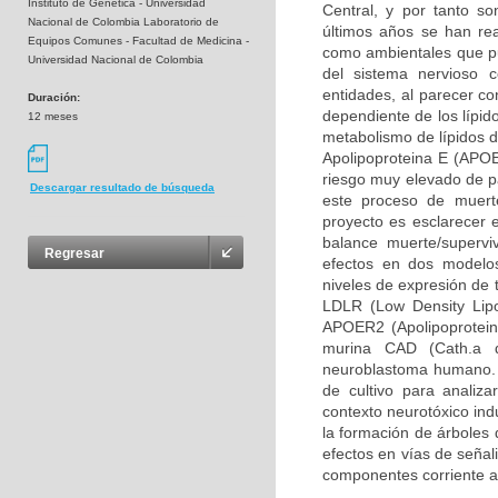
Instituto de Genética - Universidad
Central, y por tanto so
Nacional de Colombia Laboratorio de
últimos años se han rea
Equipos Comunes - Facultad de Medicina -
como ambientales que pue
Universidad Nacional de Colombia
del sistema nervioso 
entidades, al parecer c
Duración:
dependiente de los lípid
12 meses
metabolismo de lípidos d
Apolipoproteina E (APOE
riesgo muy elevado de pa
Descargar resultado de búsqueda
este proceso de muerte
proyecto es esclarecer 
balance muerte/supervi
Regresar
efectos en dos modelos
niveles de expresión de 
LDLR (Low Density Lipo
APOER2 (Apolipoprotein 
murina CAD (Cath.a d
neuroblastoma humano. 
de cultivo para analiz
contexto neurotóxico ind
la formación de árboles 
efectos en vías de señal
componentes corriente a