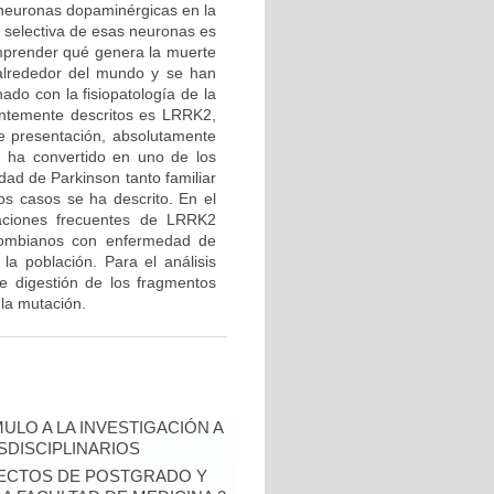
 neuronas dopaminérgicas en la
e selectiva de esas neuronas es
mprender qué genera la muerte
 alrededor del mundo y se han
ado con la fisiopatología de la
entemente descritos es LRRK2,
de presentación, absolutamente
e ha convertido en uno de los
ad de Parkinson tanto familiar
os casos se ha descrito. En el
taciones frecuentes de LRRK2
ombianos con enfermedad de
la población. Para el análisis
de digestión de los fragmentos
 la mutación.
ULO A LA INVESTIGACIÓN A
DISCIPLINARIOS
OYECTOS DE POSTGRADO Y