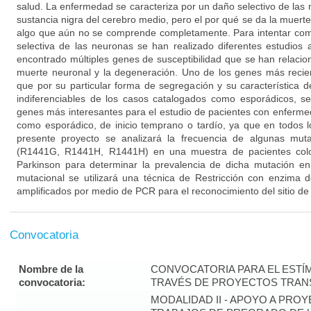
salud. La enfermedad se caracteriza por un daño selectivo de las
sustancia nigra del cerebro medio, pero el por qué se da la muert
algo que aún no se comprende completamente. Para intentar co
selectiva de las neuronas se han realizado diferentes estudios
encontrado múltiples genes de susceptibilidad que se han relacion
muerte neuronal y la degeneración. Uno de los genes más reci
que por su particular forma de segregación y su característica 
indiferenciables de los casos catalogados como esporádicos, s
genes más interesantes para el estudio de pacientes con enfermed
como esporádico, de inicio temprano o tardío, ya que en todos l
presente proyecto se analizará la frecuencia de algunas mu
(R1441G, R1441H, R1441H) en una muestra de pacientes col
Parkinson para determinar la prevalencia de dicha mutación en 
mutacional se utilizará una técnica de Restricción con enzima 
amplificados por medio de PCR para el reconocimiento del sitio de
Convocatoria
Nombre de la
CONVOCATORIA PARA EL ESTÍM
convocatoria:
TRAVÉS DE PROYECTOS TRANS
MODALIDAD II - APOYO A PR