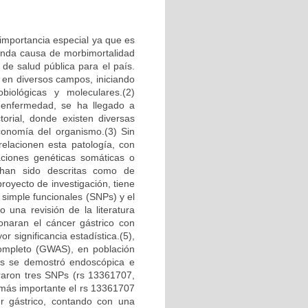
 importancia especial ya que es
gunda causa de morbimortalidad
de salud pública para el país.
 en diversos campos, iniciando
obiológicas y moleculares.(2)
 enfermedad, se ha llegado a
torial, donde existen diversas
economía del organismo.(3) Sin
elacionen esta patología, con
aciones genéticas somáticas o
 han sido descritas como de
royecto de investigación, tiene
 simple funcionales (SNPs) y el
o una revisión de la literatura
ionaran el cáncer gástrico con
 significancia estadística.(5),
Completo (GWAS), en población
es se demostró endoscópica e
raron tres SNPs (rs 13361707,
más importante el rs 13361707
er gástrico, contando con una