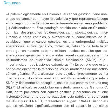
Resumen
--Epidemiológicamente en Colombia, el cáncer gástrico, tiene una
el tipo de cáncer con mayor prevalencia y que representa la se
en la región, convirtiéndose evidentemente en un serio problema 
(1) Adicionalmente, Esta patología ha sido estudiada en Colombia
con las descripciones epidemiológicas, histopatológicas, micr
Gracias a estos estudios, y avances en el conocimiento de la
establecer, que el cáncer gástrico, es una enfermedad multifac
alteraciones, a nivel genético, molecular, celular y de toda la 
embargo, en nuestro país, no existen muchos estudios que corr
alteraciones genéticas y entre estas aquellas asociadas a mut
polimorfismos de nucleótido simple funcionales (SNPs), que
importancia en publicaciones extranjeras.(4) Es por ello que este p
por objeto encontrar la relación de los polimorfismos de nucleótido
cáncer gástrico. Para alcanzar este objetivo, previamente se hiz
internacional, donde se evaluaron estudios genéticos que relac
SNPs, y finalmente se escogió el estudio que contara con una mayor
(6),(7) El artículo escogido fue un estudio amplio de Genoma 
Han, entre pacientes con cáncer gástrico y personas en quien
histopatológicamente que no padecían esta patología, se encont
rs154268 y rs10074991), presentes en el gen PRKAA1, siendo el 
que se relaciona significativamente con el desarrollo del cánc