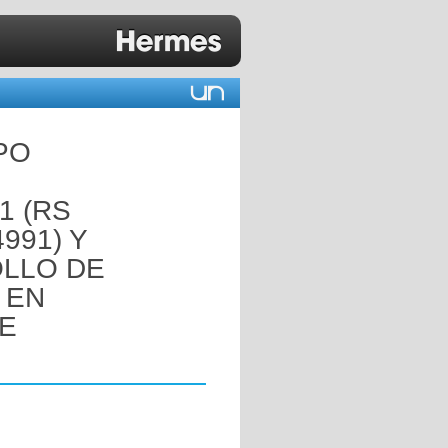
PO
1 (RS
991) Y
OLLO DE
 EN
E