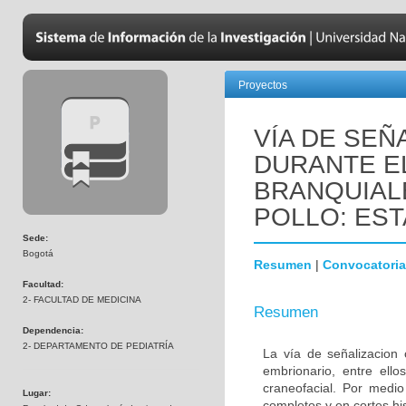
Proyectos
VÍA DE SEÑ
DURANTE E
BRANQUIAL
POLLO: EST
Sede:
Bogotá
Resumen
|
Convocatoria
Facultad:
2- FACULTAD DE MEDICINA
Resumen
Dependencia:
2- DEPARTAMENTO DE PEDIATRÍA
La vía de señalizacion 
embrionario, entre ello
craneofacial. Por medio
Lugar:
completos y en cortes hi