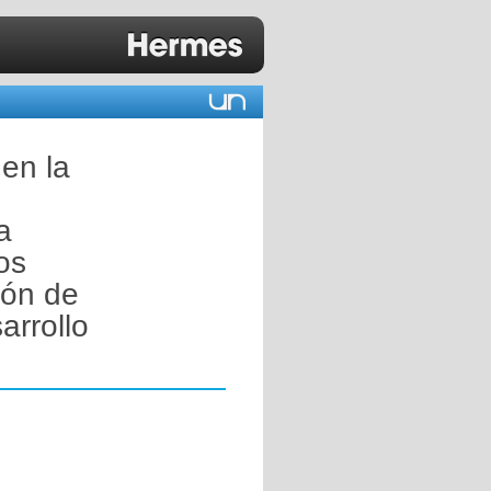
 en la
a
os
ión de
arrollo