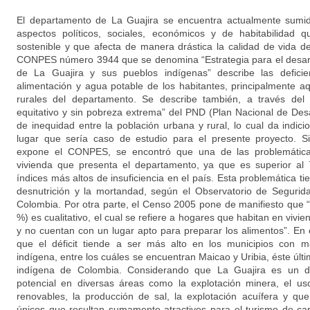
El departamento de La Guajira se encuentra actualmente sumid
aspectos políticos, sociales, económicos y de habitabilidad qu
sostenible y que afecta de manera drástica la calidad de vida d
CONPES número 3944 que se denomina “Estrategia para el desarro
de La Guajira y sus pueblos indígenas” describe las defici
alimentación y agua potable de los habitantes, principalmente a
rurales del departamento. Se describe también, a través del
equitativo y sin pobreza extrema” del PND (Plan Nacional de Desa
de inequidad entre la población urbana y rural, lo cual da indicio
lugar que sería caso de estudio para el presente proyecto. S
expone el CONPES, se encontró que una de las problemáticas 
vivienda que presenta el departamento, ya que es superior al
índices más altos de insuficiencia en el país. Esta problemática tie
desnutrición y la mortandad, según el Observatorio de Segurida
Colombia. Por otra parte, el Censo 2005 pone de manifiesto que “l
%) es cualitativo, el cual se refiere a hogares que habitan en vivi
y no cuentan con un lugar apto para preparar los alimentos”. E
que el déficit tiende a ser más alto en los municipios con m
indígena, entre los cuáles se encuentran Maicao y Uribia, éste últ
indígena de Colombia. Considerando que La Guajira es un 
potencial en diversas áreas como la explotación minera, el us
renovables, la producción de sal, la explotación acuífera y q
únicos que resultan sumamente atractivos para el turismo de cará