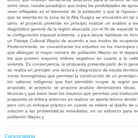
entre otros, resulta paradójico que todas las posibilidades de apro
vean reflejadas en el bienestar de la población y que la riqueza
que se asienta en la zona de la Alta Guajira se encuentre en tal s
tanto, el proyecto pretende en principio realizar un análisis a esc
diagnóstico general de la región abarcada con el fin de expandir 
la configuración espacial existente, y para lanzar hipótesis en tor
un Paisaje Cultural Wayúu de acuerdo a sus modos de ocupación 
Posteriormente, se concentrarían los estudios en los municipios 
que albergan el mayor número de población Wayúu en el depart
los que poseen mayores índices negativos en cuanto a la calida
vivienda. En consecuencia, la propuesta pretende partir de lo genera
se realiza en principio una lectura y diagnóstico de escala territor
zonas homogéneas que permitan la construcción de un prototipo d
los saberes indígenas que han permitido ocupar la región po
propósito, el proyecto se propone analizar dimensiones éticas, e
técnicas y que éstos sean los insumos que permitan una traducción
propuesta se enfoca entonces en realizar un aporte teórico desde la 
pero con un enfoque práctico en cuanto se refiere al diseño de u
solución a las problemáticas inmediatas, en un esfuerzo para me
población Wayúu y
Convocatoria