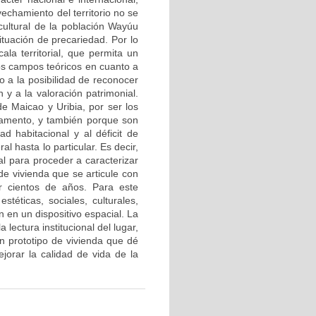
vechamiento del territorio no se
 cultural de la población Wayúu
ituación de precariedad. Por lo
ala territorial, que permita un
los campos teóricos en cuanto a
no a la posibilidad de reconocer
y a la valoración patrimonial.
de Maicao y Uribia, por ser los
amento, y también porque son
d habitacional y al déficit de
l hasta lo particular. Es decir,
ial para proceder a caracterizar
e vivienda que se articule con
r cientos de años. Para este
stéticas, sociales, culturales,
 en un dispositivo espacial. La
lectura institucional del lugar,
n prototipo de vivienda que dé
jorar la calidad de vida de la