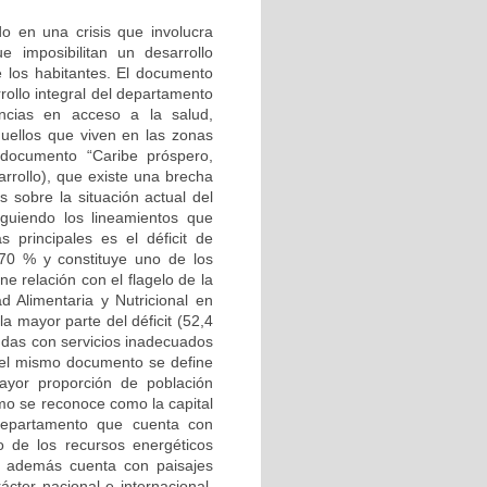
o en una crisis que involucra
e imposibilitan un desarrollo
e los habitantes. El documento
llo integral del departamento
encias en acceso a la salud,
quellos que viven en las zonas
 documento “Caribe próspero,
rrollo), que existe una brecha
s sobre la situación actual del
iguiendo los lineamientos que
principales es el déficit de
 70 % y constituye uno de los
ne relación con el flagelo de la
d Alimentaria y Nutricional en
a mayor parte del déficit (52,4
endas con servicios inadecuados
n el mismo documento se define
ayor proporción de población
imo se reconoce como la capital
departamento que cuenta con
o de los recursos energéticos
ue además cuenta con paisajes
cter nacional e internacional,