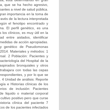
sa, esta determiando en gran
ria, que se ha hecho agresivo,
antes a nivel de salud pública.
gran importancia en la toma de
ravés de la lectura interpretada
egún el fenotipo encontrado y
na. El perfil genético, es una
los clínicos, es muy útil en la
ad entre aislados, identificar
r medidas de acción apropiadas.
ico y genético de Pseudomonas
-2014. Materiales y métodos: 1
rsal. 2 Población: Pacientes y
cteriología del Hospital de la
 aspirados bronquiales y otros
trabajara con todas las cepas
rrespondientes, y por lo que se
a. 4 Unidad de análisis: Reporte
gía e Historias clínicas de los
erios de inclusión: Pacientes
e liquido o material corporal
cultivo positivo pero que curse
storia clínica del paciente 7
cos de los pacientes infectados