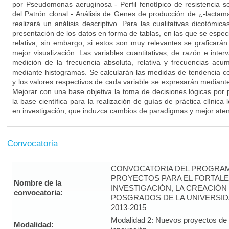
por Pseudomonas aeruginosa - Perfil fenotípico de resistencia se
del Patrón clonal - Análisis de Genes de producción de ¿-lactama
realizará un análisis descriptivo. Para las cualitativas dicotómica
presentación de los datos en forma de tablas, en las que se especi
relativa; sin embargo, si estos son muy relevantes se graficará
mejor visualización. Las variables cuantitativas, de razón e inter
medición de la frecuencia absoluta, relativa y frecuencias acu
mediante histogramas. Se calcularán las medidas de tendencia ce
y los valores respectivos de cada variable se expresarán mediant
Mejorar con una base objetiva la toma de decisiones lógicas por p
la base científica para la realización de guías de práctica clínica
en investigación, que induzca cambios de paradigmas y mejor aten
Convocatoria
CONVOCATORIA DEL PROGRAM
PROYECTOS PARA EL FORTALE
Nombre de la
INVESTIGACIÓN, LA CREACIÓN
convocatoria:
POSGRADOS DE LA UNIVERSID
2013-2015
Modalidad 2: Nuevos proyectos de i
Modalidad: