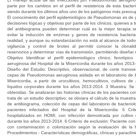
El manejo actual de las infecciones por Pseudomonas aerugino
parte por los cambios en el perfil de resistencia de esta bacte
siendo durante los últimos años uno de los patógenos más preocup
El conocimiento del perfil epidemiológico de Pseudomonas es de 
decisiones lógicas y objetivas por parte de los clínicos, quienes a t
del antibiograma pueden determinar cuál es la mejor terapia s
evitar la inducción de enzimas y genes de resistencia bacteria
realidad, y aunque su estandarización no está al alcance de todos 
vigilancia y control de brotes al permitir conocer la clonalid
reservorios y determinar vías de transmisión, permitiendo diseña
Objetivo Identificar el perfil epidemiológico clínico, fenotíp
aeruginosa del Hospital de la Misericordia durante los años 2013
Diseño del Estudio: Descriptivo, observacional, de corte transve
cepas de Pseudomonas aeruginosa aislada en el laboratorio de ba
Misericordia, a partir de urocultivos, hemocultivos, cultivos de
líquidos corporales durante los años 2013-2014. 3 Muestra: Se 
obtenidas. Se analizaran las historias clínicas de los pacientes co
trata de un estudio descriptivo, se obviara el cálculo de la muestr
de antibiograma, colección de cepas del laboratorio de bacteriolo
pacientes infectados del Hospital de la Misericordia. 5 Crit
hospitalizados en HOMI, con infección demostrada por cultivo d
durante los años 2013-2014. 6 Criterio de exclusión: Paciente con 
con contaminación o colonización según la evaluación de la hi
Procedimientos - Características demográficas, clínicas y paraclíni