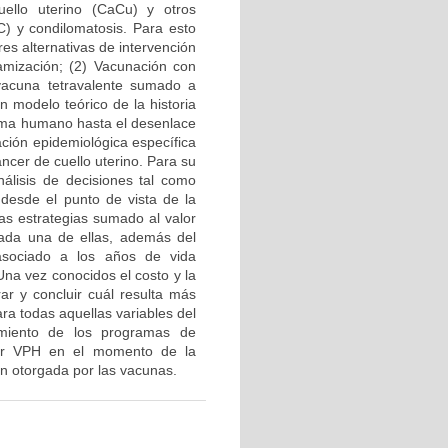
uello uterino (CaCu) y otros
IC) y condilomatosis. Para esto
res alternativas de intervención
amización; (2) Vacunación con
vacuna tetravalente sumado a
n modelo teórico de la historia
iloma humano hasta el desenlace
ción epidemiológica específica
ncer de cuello uterino. Para su
nálisis de decisiones tal como
desde el punto de vista de la
las estrategias sumado al valor
ada una de ellas, además del
 asociado a los años de vida
na vez conocidos el costo y la
ar y concluir cuál resulta más
ra todas aquellas variables del
imiento de los programas de
 por VPH en el momento de la
ón otorgada por las vacunas.