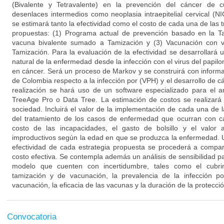
(Bivalente y Tetravalente) en la prevención del cáncer de c
desenlaces intermedios como neoplasia intraepitelial cervical (N
se estimará tanto la efectividad como el costo de cada una de las t
propuestas: (1) Programa actual de prevención basado en la T
vacuna bivalente sumado a Tamización y (3) Vacunación con 
Tamización. Para la evaluación de la efectividad se desarrollará u
natural de la enfermedad desde la infección con el virus del pap
en cáncer. Será un proceso de Markov y se construirá con informa
de Colombia respecto a la infección por (VPH) y el desarrollo de cá
realización se hará uso de un software especializado para el a
TreeAge Pro o Data Tree. La estimación de costos se realizará 
sociedad. Incluirá el valor de la implementación de cada una de 
del tratamiento de los casos de enfermedad que ocurran con c
costo de las incapacidades, el gasto de bolsillo y el valor
improductivos según la edad en que se produzca la enfermedad. U
efectividad de cada estrategia propuesta se procederá a compar
costo efectiva. Se contempla además un análisis de sensibilidad pa
modelo que cuenten con incertidumbre, tales como el cubr
tamización y de vacunación, la prevalencia de la infección
vacunación, la eficacia de las vacunas y la duración de la protecci
Convocatoria