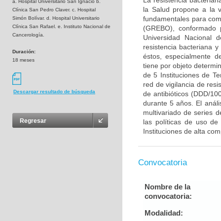
La resistencia bacteria
a. Hospital Universitario San Ignacio b.
la Salud propone a la vi
Clínica San Pedro Claver. c. Hospital
fundamentales para comb
Simón Bolívar. d. Hospital Universitario
Clínica San Rafael. e. Instituto Nacional de
(GREBO), conformado po
Cancerología.
Universidad Nacional d
resistencia bacteriana
Duración:
éstos, especialmente d
18 meses
tiene por objeto determin
de 5 Instituciones de Ter
red de vigilancia de resi
Descargar resultado de búsqueda
de antibióticos (DDD/10
durante 5 años. El anál
multivariado de series d
Regresar
las políticas de uso de
Instituciones de alta comp
Convocatoria
Nombre de la
convocatoria:
Modalidad: