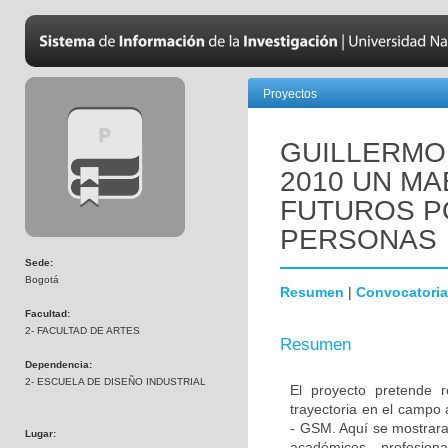
Proyectos
GUILLERMO
2010 UN MA
FUTUROS P
PERSONAS
Sede:
Bogotá
Resumen
|
Convocatoria
Facultad:
2- FACULTAD DE ARTES
Resumen
Dependencia:
2- ESCUELA DE DISEÑO INDUSTRIAL
El proyecto pretende r
trayectoria en el campo
- GSM. Aquí se mostrara
Lugar:
académicos, profesion