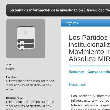
Proyectos
Los Partidos 
institucionali
Movimiento I
Absoluta MI
Sede:
Bogotá
Resumen
|
Convocatoria
Facultad:
2- INSTITUTO DE ESTUDIOS POLÍTICOS
Resumen
Y RELACIONES INTERNACIONALES -
IEPRI
Los partidos y movimie
Dependencia:
infraestructura y los r
2- INSTITUTO DE ESTUDIOS POLÍTICOS
líderes religiosos log
Y RELACIONES INTERNACIONALES -
Representantes y Senad