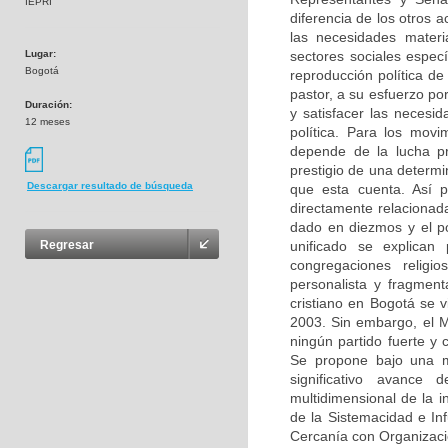
IEPRI
diferencia de los otros a
las necesidades materi
Lugar:
sectores sociales espec
Bogotá
reproducción política de
pastor, a su esfuerzo por
Duración:
y satisfacer las necesid
12 meses
política. Para los movi
depende de la lucha pr
prestigio de una determ
Descargar resultado de búsqueda
que esta cuenta. Así 
directamente relacionad
dado en diezmos y el po
unificado se explican 
Regresar
congregaciones relig
personalista y fragment
cristiano en Bogotá se v
2003. Sin embargo, el 
ningún partido fuerte y 
Se propone bajo una mir
significativo avance
multidimensional de la in
de la Sistemacidad e Inf
Cercanía con Organizaci