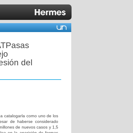
 ATPasas
ejo
esión del
o a catalogarla como uno de los
pesar de haberse considerado
 millones de nuevos casos y 1,5
dica en la aparición de formas