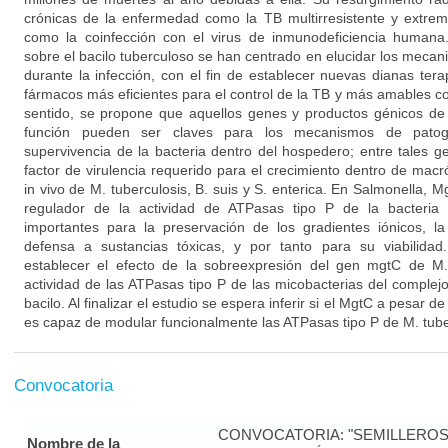
crónicas de la enfermedad como la TB multirresistente y extrem
como la coinfección con el virus de inmunodeficiencia humana.
sobre el bacilo tuberculoso se han centrado en elucidar los meca
durante la infección, con el fin de establecer nuevas dianas tera
fármacos más eficientes para el control de la TB y más amables co
sentido, se propone que aquellos genes y productos génicos d
función pueden ser claves para los mecanismos de patoge
supervivencia de la bacteria dentro del hospedero; entre tales 
factor de virulencia requerido para el crecimiento dentro de mac
in vivo de M. tuberculosis, B. suis y S. enterica. En Salmonella,
regulador de la actividad de ATPasas tipo P de la bacteria
importantes para la preservación de los gradientes iónicos, la
defensa a sustancias tóxicas, y por tanto para su viabilidad
establecer el efecto de la sobreexpresión del gen mgtC de M.
actividad de las ATPasas tipo P de las micobacterias del complejo 
bacilo. Al finalizar el estudio se espera inferir si el MgtC a pesar d
es capaz de modular funcionalmente las ATPasas tipo P de M. tube
Convocatoria
CONVOCATORIA: "SEMILLEROS
Nombre de la