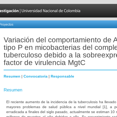
Proyectos
Variación del comportamiento de
tipo P en micobacterias del compl
tuberculoso debido a la sobreexpr
factor de virulencia MgtC
Resumen
|
Convocatoria
|
Responsable
Resumen
El reciente aumento de la incidencia de la tuberculosis ha llevad
mayores problemas de salud pública a nivel mundial [1], a 
erradicada a finales del siglo pasado, actualmente se estiman 10
millones de muertes al año debidas a ella. Su resurgimiento ra