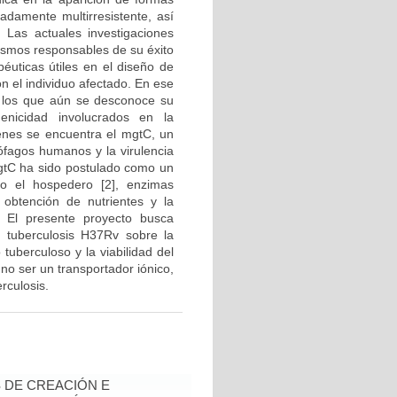
adamente multirresistente, así
 Las actuales investigaciones
nismos responsables de su éxito
péuticas útiles en el diseño de
n el individuo afectado. En ese
e los que aún se desconoce su
nicidad involucrados en la
genes se encuentra el mgtC, un
rófagos humanos y la virulencia
 MgtC ha sido postulado como un
 o el hospedero [2], enzimas
 obtención de nutrientes y la
. El presente proyecto busca
 tuberculosis H37Rv sobre la
tuberculoso y la viabilidad del
e no ser un transportador iónico,
rculosis.
 DE CREACIÓN E