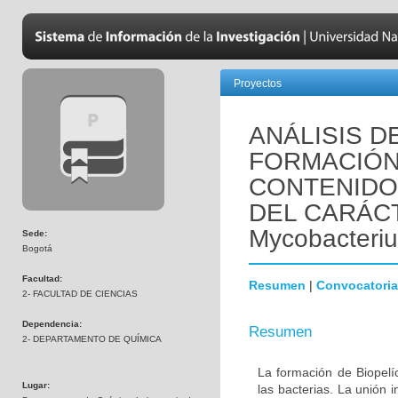
Proyectos
ANÁLISIS D
FORMACIÓN
CONTENIDO
DEL CARÁCT
Mycobacteri
Sede:
Bogotá
Facultad:
Resumen
|
Convocatoria
2- FACULTAD DE CIENCIAS
Dependencia:
Resumen
2- DEPARTAMENTO DE QUÍMICA
La formación de Biopelí
Lugar:
las bacterias. La unión i