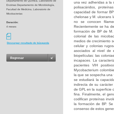
Departamento de Química, Laboratorio de
una vez adheridas a la s
Enzimas Departamento de Microbiología,
polisacáridos, proteín
Facultad de Medicina, Laboratorio de
capacidad de formar BP 
Micobacterias
chelonae y M. ulcerans 
no se conocen filamen
Duración:
Recientemente se ha dem
4 meses
formación de BP de M. 
colonial de las micobac
medios de crecimiento se
Descargar resultado de búsqueda
celular y colonias rugo
asociados al nivel de
biopelículas: las coloni
Regresar
incapaces. La caracteri
pacientes VIH positiv
Mycobacterium colombie
la que se sospecha una v
se estudiará la capac
indirecta de su carácter
de GPL en la superficie
fina. Finalmente, el g
codifican proteínas invo
la formación de BP. Se 
consenso de estos genes,