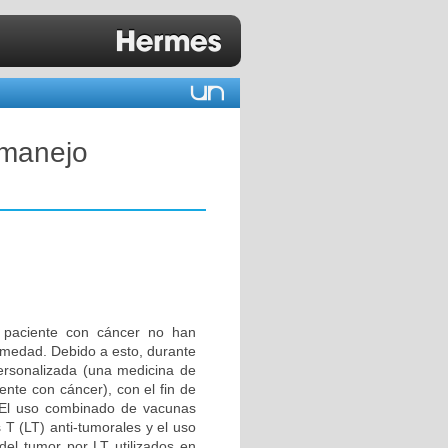
 manejo
 paciente con cáncer no han
rmedad. Debido a esto, durante
personalizada (una medicina de
ente con cáncer), con el fin de
]. El uso combinado de vacunas
s T (LT) anti-tumorales y el uso
del tumor por LT utilizados en