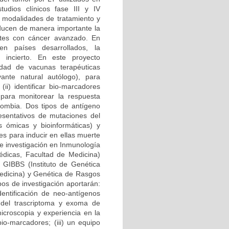
udios clínicos fase III y IV
 modalidades de tratamiento y
educen de manera importante la
ntes con cáncer avanzado. En
n países desarrollados, la
incierto. En este proyecto
idad de vacunas terapéuticas
ante natural autólogo), para
(ii) identificar bio-marcadores
s para monitorear la respuesta
lombia. Dos tipos de antígeno
esentativos de mutaciones del
s ómicas y bioinformáticas) y
es para inducir en ellas muerte
de investigación en Inmunología
médicas, Facultad de Medicina)
), GIBBS (Instituto de Genética
edicina) y Genética de Rasgos
pos de investigación aportarán:
dentificación de neo-antígenos
 del trascriptoma y exoma de
icroscopia y experiencia en la
bio-marcadores; (iii) un equipo