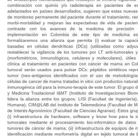
combinación con quimio y/o radioterapia en pacientes de est
adelantados en países desarrollados, sugieren que estas nuevas
de monitoreo permanente del paciente durante el tratamiento, r
morbi-mortalidad y mejoran las expectativas de vida de pacie
contraste con los avances de la medicina de precisión e
implementación en Colombia de este tipo de medicina es 
formalizaremos una alianza que permita (i) evaluar la capac
basadas en células dendríticas (DCs) (utilizadas como adyuv
restablecer la vigilancia de los tumores por LT anti-tumorales y 
(morfométricos, inmunológicos, celulares y moleculares), útile
clínica al tratamiento en pacientes con cáncer de mama en Co
tumoral serán usados para pulsar DCs: péptidos sintéticos repr
tumor (neo-antígenos identificados con el uso de metodología
células de cancer de mama tratadas in vitro con productos natural
inmunogénica útil para la inmuno-terapia de este tumor. El grupo 
y Medicina Traslacional I&MT (Instituto de Investigaciones Bio
lidera la alianza entre los grupos: LISI (Facultad de Ingeniería
Humana); CIM@LAB del instituto de Telemedicina (Facultad de M
de Interés Agronómico (Facultad de Ciencias Agrarias). Estos gru
(i) infraestructura de hardware, software y know how para la i
tumorales mediante el procesamiento bio-informático de datos
tumores de cáncer de mama; (ii) infraestructura de equipos de m
identificación mediante morfometría digital en tejido tumoral de 