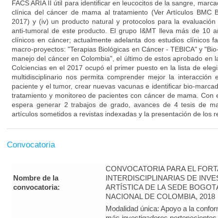
FACS ARIA II útil para identificar en leucocitos de la sangre, marc
clínica del cáncer de mama al tratamiento (Ver Artículos BMC
2017) y (iv) un producto natural y protocolos para la evaluación i
anti-tumoral de este producto. El grupo I&MT lleva más de 10 a
clínicos en cáncer; actualmente adelanta dos estudios clínicos f
macro-proyectos: "Terapias Biológicas en Cáncer - TEBICA" y "Bi
manejo del cáncer en Colombia", el último de estos aprobado en l
Colciencias en el 2017 ocupó el primer puesto en la lista de eleg
multidisciplinario nos permita comprender mejor la interacción
paciente y el tumor, crear nuevas vacunas e identificar bio-marca
tratamiento y monitoreo de pacientes con cáncer de mama. Con el
espera generar 2 trabajos de grado, avances de 4 tesis de ma
artículos sometidos a revistas indexadas y la presentación de los r
Convocatoria
CONVOCATORIA PARA EL FORT
Nombre de la
INTERDISCIPLINARIAS DE INV
convocatoria:
ARTÍSTICA DE LA SEDE BOGOT
NACIONAL DE COLOMBIA, 2018
Modalidad única: Apoyo a la confor
más investigadores pertenecientes 