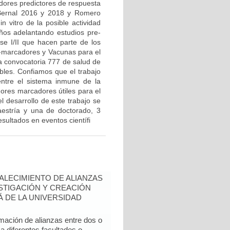
adores predictores de respuesta
 Bernal 2016 y 2018 y Romero
n vitro de la posible actividad
ños adelantando estudios pre-
ase I/II que hacen parte de los
o-marcadores y Vacunas para el
a convocatoria 777 de salud de
ibles. Confiamos que el trabajo
 entre el sistema inmune de la
dores marcadores útiles para el
 desarrollo de este trabajo se
estría y una de doctorado, 3
esultados en eventos científi
ALECIMIENTO DE ALIANZAS
ESTIGACIÓN Y CREACIÓN
Á DE LA UNIVERSIDAD
mación de alianzas entre dos o
a diferentes facultades o