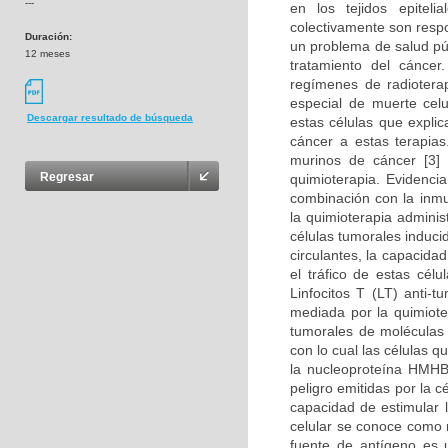
---
en los tejidos epitel
colectivamente son resp
Duración:
un problema de salud púb
12 meses
tratamiento del cánce
regímenes de radioterap
especial de muerte cel
Descargar resultado de búsqueda
estas células que expli
cáncer a estas terapia
murinos de cáncer [3]
Regresar
quimioterapia. Evidenci
combinación con la inmu
la quimioterapia adminis
células tumorales induci
circulantes, la capacida
el tráfico de estas cél
Linfocitos T (LT) anti-
mediada por la quimioter
tumorales de moléculas 
con lo cual las células q
la nucleoproteína HMHB
peligro emitidas por la 
capacidad de estimular 
celular se conoce como 
fuente de antígeno es u