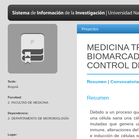
Proyectos
MEDICINA T
BIOMARCAD
CONTROL D
Resumen
|
Convocatoria
Sede:
Bogotá
Resumen
Facultad:
2- FACULTAD DE MEDICINA
Debido a un proceso que
Dependencia:
una célula sana una cél
2- DEPARTAMENTO DE MICROBIOLOGÍA
mutadas que genera una
inmune, alteraciones del 
Lugar:
e inducción de células 