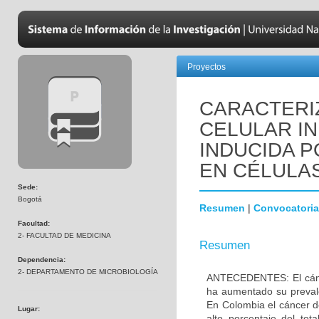
Proyectos
CARACTERI
CELULAR IN
INDUCIDA P
EN CÉLULA
Sede:
Bogotá
Resumen
|
Convocatoria
Facultad:
2- FACULTAD DE MEDICINA
Resumen
Dependencia:
2- DEPARTAMENTO DE MICROBIOLOGÍA
ANTECEDENTES: El cánc
ha aumentado su preval
En Colombia el cáncer 
Lugar:
alto porcentaje del to