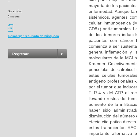
---
mayoría de los paciente
enfermedad. Aunque la qu
Duración:
6 meses
sistémicos, agentes com
celular inmunogénica (M
CD8+) anti-tumorales. La
de los tumores inducid
Descargar resultado de búsqueda
pacientes con cáncer 
comienza a ser sustenta
genera inflamación y l
Regresar
moleculares de la MCI h
Kroemer. Colectivamente,
pericelular de calreticu
estas células tumorale
antígeno profesionales -,
por el tumor que induce
TLR-4 y del ATP al rec
llevando restos del tu
aumento de la infiltrac
haber sido administrad
disminución del número 
efecto cito patico direc
estos tratamientos RA
importante alternativa