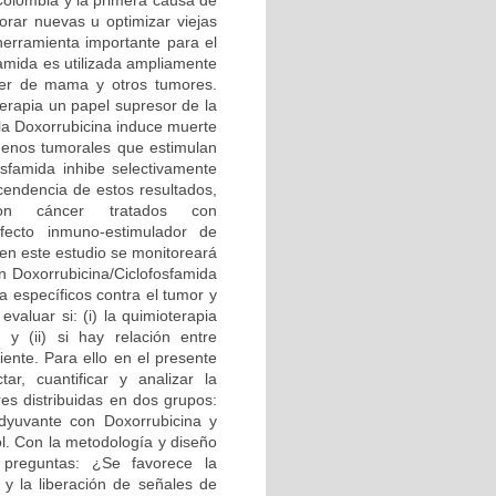
Colombia y la primera causa de
orar nuevas u optimizar viejas
herramienta importante para el
famida es utilizada ampliamente
er de mama y otros tumores.
erapia un papel supresor de la
 la Doxorrubicina induce muerte
ígenos tumorales que estimulan
osfamida inhibe selectivamente
scendencia de estos resultados,
n cáncer tratados con
efecto inmuno-estimulador de
 en este estudio se monitoreará
 Doxorrubicina/Ciclofosfamida
a específicos contra el tumor y
valuar si: (i) la quimioterapia
y (ii) si hay relación entre
ente. Para ello en el presente
r, cuantificar y analizar la
es distribuidas en dos grupos:
dyuvante con Doxorrubicina y
ol. Con la metodología y diseño
 preguntas: ¿Se favorece la
 y la liberación de señales de