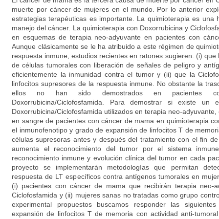
El cáncer de mama es la tercera causa de muerte por cáncer en 
muerte por cáncer de mujeres en el mundo. Por lo anterior expl
estrategias terapéuticas es importante. La quimioterapia es una 
manejo del cáncer. La quimioterapia con Doxorrubicina y Ciclofos
en esquemas de terapia neo-adyuvante en pacientes con cánc
Aunque clásicamente se le ha atribuido a este régimen de quimiot
respuesta inmune, estudios recientes en ratones sugieren: (i) que
de células tumorales con liberación de señales de peligro y ant
eficientemente la inmunidad contra el tumor y (ii) que la Ciclof
linfocitos supresores de la respuesta inmune. No obstante la tra
ellos no han sido demostrados en pacientes co
Doxorrubicina/Ciclofosfamida. Para demostrar si existe un 
Doxorrubicina/Ciclofosfamida utilizados en terapia neo-adyuvante,
en sangre de pacientes con cáncer de mama en quimioterapia con
el inmunofenotipo y grado de expansión de linfocitos T de memori
células supresoras antes y después del tratamiento con el fin de e
aumenta el reconocimiento del tumor por el sistema inmune 
reconocimiento inmune y evolución clínica del tumor en cada paci
proyecto se implementarán metodologías que permitan detecta
respuesta de LT específicos contra antígenos tumorales en mujer
(i) pacientes con cáncer de mama que recibirán terapia neo-a
Ciclofosfamida y (ii) mujeres sanas no tratadas como grupo contr
experimental propuestos buscamos responder las siguientes
expansión de linfocitos T de memoria con actividad anti-tumoral