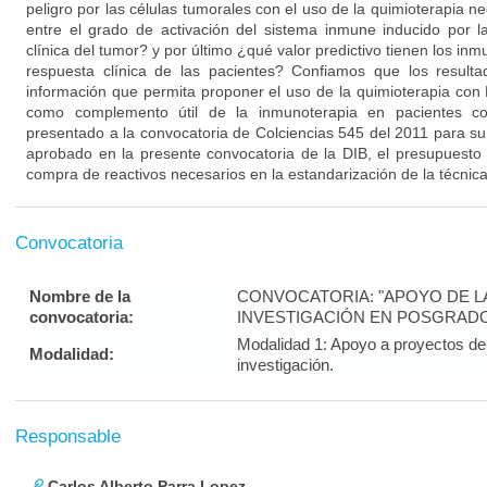
peligro por las células tumorales con el uso de la quimioterapia n
entre el grado de activación del sistema inmune inducido por l
clínica del tumor? y por último ¿qué valor predictivo tienen los in
respuesta clínica de las pacientes? Confiamos que los result
información que permita proponer el uso de la quimioterapia con 
como complemento útil de la inmunoterapia en pacientes co
presentado a la convocatoria de Colciencias 545 del 2011 para su
aprobado en la presente convocatoria de la DIB, el presupuesto 
compra de reactivos necesarios en la estandarización de la técnica 
Convocatoria
Nombre de la
CONVOCATORIA: "APOYO DE LA 
convocatoria:
INVESTIGACIÓN EN POSGRADO
Modalidad 1: Apoyo a proyectos de 
Modalidad:
investigación.
Responsable
Carlos Alberto Parra Lopez