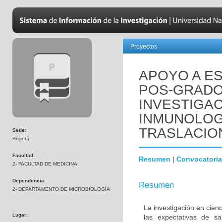
Proyectos
APOYO A ES
POS-GRADO
INVESTIGAC
INMUNOLOGÍ
TRASLACIO
Sede:
Bogotá
Facultad:
Resumen
|
Convocatoria
2- FACULTAD DE MEDICINA
Dependencia:
Resumen
2- DEPARTAMENTO DE MICROBIOLOGÍA
La investigación en cienc
Lugar:
las expectativas de s