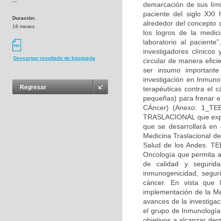
---
demarcación de sus lími
paciente del siglo XXI 
Duración:
alrededor del concepto d
18 meses
los logros de la medic
laboratorio al paciente
investigadores clínicos
Descargar resultado de búsqueda
circular de manera efic
ser insumo importante
investigación en Inmuno
Regresar
terapéuticas contra el 
pequeñas) para frenar el
CÁncer) (Anexo: 1_T
TRASLACIONAL que explo
que se desarrollará en
Medicina Traslacional d
Salud de los Andes. TE
Oncología que permita ad
de calidad y segurid
inmunogenicidad, seguri
cáncer. En vista que 
implementación de la Me
avances de la investigac
el grupo de Inmunología
objetivos a alcanzar den