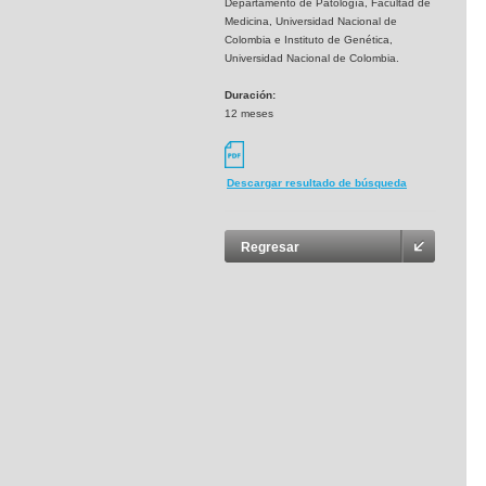
Departamento de Patología, Facultad de
Medicina, Universidad Nacional de
Colombia e Instituto de Genética,
Universidad Nacional de Colombia.
Duración:
12 meses
Descargar resultado de búsqueda
Regresar