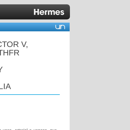
CTOR V,
MTHFR
Y
LIA