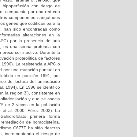
n vaso, arterial o venoso, que
e hipoperfusión con riesgo de
ico, compuesto por una red con
 otros componentes sanguíneos
los genes que codifican para la
no, han sido encontradas como
nformadas alteraciones en la
 APC) por la presencia de una
, es una serina proteasa con
 precursor inactivo. Durante la
vación proteolítica de factores
l. 1996). La resistencia a APC o
d por una mutación puntual en
leótido en posición 1691, por
rco de lectura del aminoácido
l. 1994). En 1996 se identificó
 la región 3’), consistente en
oliadenilación y que se asocia
VP de 2 veces en la población
 et al. 2000, Pérez 2002). La
etrahidrofolato primera forma
 remetilación de homocisteína.
rfismo C677T ha sido descrito
s, incrementando el riesgo de