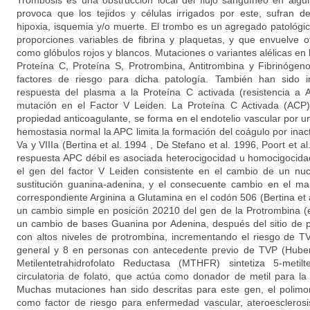
Trombosis es una obstrucción local del flujo sanguíneo en algú
provoca que los tejidos y células irrigados por este, sufran d
hipoxia, isquemia y/o muerte. El trombo es un agregado patológ
proporciones variables de fibrina y plaquetas, y que envuelve
como glóbulos rojos y blancos. Mutaciones o variantes alélicas en 
Proteína C, Proteína S, Protrombina, Antitrombina y Fibrinóge
factores de riesgo para dicha patología. También han sido i
respuesta del plasma a la Proteína C activada (resistencia a
mutación en el Factor V Leiden. La Proteína C Activada (ACP)
propiedad anticoagulante, se forma en el endotelio vascular por un
hemostasia normal la APC limita la formación del coágulo por inacti
Va y VIIIa (Bertina et al. 1994 , De Stefano et al. 1996, Poort et a
respuesta APC débil es asociada heterocigocidad u homocigocida
el gen del factor V Leiden consistente en el cambio de un nuc
sustitución guanina-adenina, y el consecuente cambio en el ma
correspondiente Arginina a Glutamina en el codón 506 (Bertina et a
un cambio simple en posición 20210 del gen de la Protrombina (en
un cambio de bases Guanina por Adenina, después del sitio de p
con altos niveles de protrombina, incrementando el riesgo de T
general y 8 en personas con antecedente previo de TVP (Huber
Metilentetrahidrofolato Reductasa (MTHFR) sintetiza 5-metilt
circulatoria de folato, que actúa como donador de metil para la
Muchas mutaciones han sido descritas para este gen, el polimo
como factor de riesgo para enfermedad vascular, ateroesclerosi