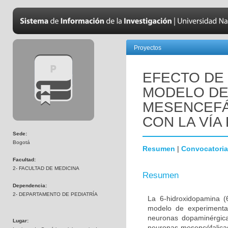
Proyectos
EFECTO DE 
MODELO DE
MESENCEFÁ
CON LA VÍA 
Sede:
Bogotá
Resumen
|
Convocatoria
Facultad:
2- FACULTAD DE MEDICINA
Resumen
Dependencia:
2- DEPARTAMENTO DE PEDIATRÍA
La 6-hidroxidopamina 
modelo de experimenta
neuronas dopaminérgica
Lugar:
neuronas mesencéfalicas