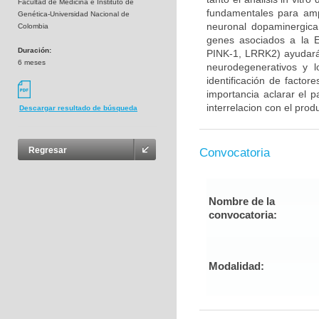
Facultad de Medicina e Instituto de
fundamentales para ampl
Genética-Universidad Nacional de
neuronal dopaminergica 
Colombia
genes asociados a la E
Duración:
PINK-1, LRRK2) ayudará
6 meses
neurodegenerativos y l
identificación de factor
importancia aclarar el p
interrelacion con el prod
Descargar resultado de búsqueda
Regresar
Convocatoria
Nombre de la
convocatoria:
Modalidad: