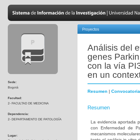
Proyectos
Análisis del 
genes Parkin
con la vía PI
en un contex
Sede:
Bogotá
Resumen
|
Convocatoria
Facultad:
2- FACULTAD DE MEDICINA
Resumen
Dependencia:
2- DEPARTAMENTO DE PATOLOGÍA
La evidencia aportada p
con Enfermedad de Par
mecanismos moleculares 
Lugar:
tanto el análisis in vitr