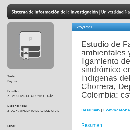
Proyectos
Estudio de Fa
ambientales 
ligamiento de
sindrómico e
indígenas del
Sede:
Bogotá
Chorrera, D
Facultad:
Colombia: es
2- FACULTAD DE ODONTOLOGÍA
Dependencia:
Resumen
|
Convocatoria
2- DEPARTAMENTO DE SALUD ORAL
Resumen
Lugar: