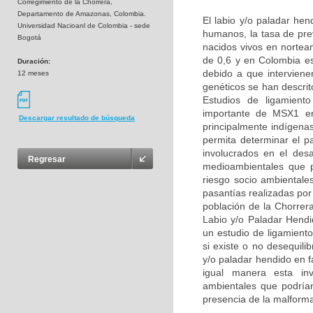
Corregimiento de la Chorrera,
Departamento de Amazonas, Colombia.
El labio y/o paladar he
Universidad Nacioanl de Colombia - sede
humanos, la tasa de pre
Bogotá
nacidos vivos en nortea
de 0,6 y en Colombia e
Duración:
debido a que interviene
12 meses
genéticos se han descri
Estudios de ligamient
importante de MSX1 en 
Descargar resultado de búsqueda
principalmente indígena
permita determinar el p
involucrados en el des
Regresar
medioambientales que p
riesgo socio ambientale
pasantías realizadas por
población de la Chorrer
Labio y/o Paladar Hend
un estudio de ligamient
si existe o no desequil
y/o paladar hendido en 
igual manera esta inve
ambientales que podrían 
presencia de la malform