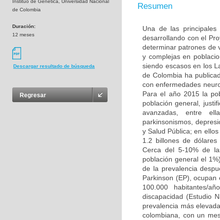
Instituo de Genética, Universidad Nacional
Resumen
de Colombia
Duración:
Una de las principales
12 meses
desarrollando con el Pr
determinar patrones de
y complejas en poblacio
siendo escasos en los L
Descargar resultado de búsqueda
de Colombia ha publicad
con enfermedades neuro
Para el año 2015 la po
Regresar
población general, justi
avanzadas, entre ell
parkinsonismos, depresió
y Salud Pública; en ello
1.2 billones de dólare
Cerca del 5-10% de la
población general el 1%
de la prevalencia desp
Parkinson (EP), ocupan 
100.000 habitantes/añ
discapacidad (Estudio 
prevalencia más elevada 
colombiana, con un mest