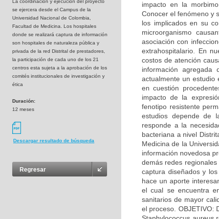
La coordinaciòn y ejecución del proyecto
impacto en la morbimo
se ejercera desde el Campus de la
Conocer el fenómeno y s
Universidad Nacional de Colombia,
los implicados en su co
Facultad de Medicina. Los hospitales
microorganismo causan
donde se realizará captura de información
asociación con infeccion
son hospitales de naturaleza pública y
extrahospitalario. En n
privada de la red Distrital de prestadores,
costos de atención causa
la participación de cada uno de los 21
centros esta sujeta a la aprobación de los
información agregada d
comités institucionales de investigación y
actualmente un estudio 
ética
en cuestión procedente
impacto de la expresió
Duración:
fenotipo resistente perm
12 meses
estudios depende de l
responde a la necesidad
bacteriana a nivel Distr
Descargar resultado de búsqueda
Medicina de la Universi
información novedosa pro
demás redes regionales d
Regresar
captura diseñados y los 
hace un aporte interesan
el cual se encuentra en
sanitarios de mayor cali
el proceso. OBJETIVO: D
Staphylococcus aureus re