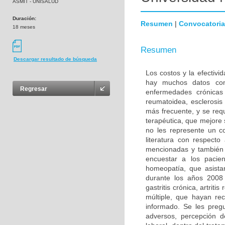
ASMIT - UNISALUD
Duración:
Resumen
|
Convocatoria
18 meses
Resumen
Descargar resultado de búsqueda
Los costos y la efectiv
hay muchos datos con
Regresar
enfermedades crónicas co
reumatoidea, esclerosis 
más frecuente, y se req
terapéutica, que mejore
no les represente un co
literatura con respect
mencionadas y también 
encuestar a los pacie
homeopatía, que asista
durante los años 2008 y
gastritis crónica, artrit
múltiple, que hayan rec
informado. Se les preg
adversos, percepción d