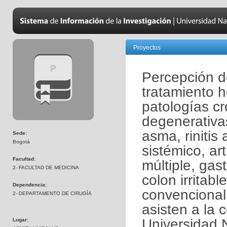
Proyectos
Percepción de
tratamiento 
patologías cr
degenerativa
asma, rinitis
Sede:
Bogotá
sistémico, art
Facultad:
múltiple, gas
2- FACULTAD DE MEDICINA
colon irritab
Dependencia:
convencional
2- DEPARTAMENTO DE CIRUGÍA
asisten a la 
Universidad 
Lugar: