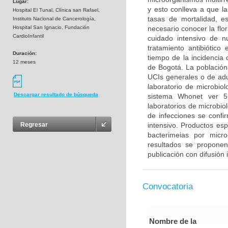
Lugar:
y esto conlleva a que la
Hospital El Tunal, Clínica san Rafael,
tasas de mortalidad, es
Instituto Nacional de Cancerología,
Hospital San Ignacio, Fundación
necesario conocer la flo
CardioInfantil
cuidado intensivo de n
tratamiento antibiótico
Duración:
tiempo de la incidencia 
12 meses
de Bogotá. La población 
UCIs generales o de adu
laboratorio de microbiol
Descargar resultado de búsqueda
sistema Whonet ver 5
laboratorios de microbiol
de infecciones se confi
intensivo. Productos esp
Regresar
bacterimeias por micr
resultados se propone
publicación con difusión 
Convocatoria
Nombre de la