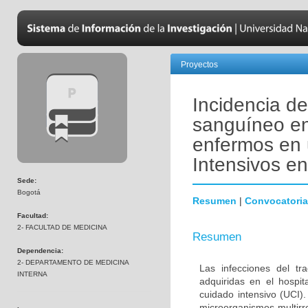
Proyectos
Incidencia de
sanguíneo en
enfermos en 
Intensivos e
Sede:
Bogotá
Resumen
|
Convocatoria
Facultad:
2- FACULTAD DE MEDICINA
Resumen
Dependencia:
2- DEPARTAMENTO DE MEDICINA
Las infecciones del tr
INTERNA
adquiridas en el hospi
cuidado intensivo (UCI)
microorganismos multirr