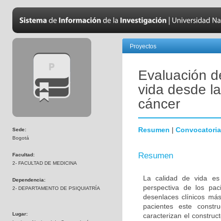
Proyectos
Evaluación d
vida desde la
cáncer
Resumen
|
Convocatoria
Sede:
Bogotá
Resumen
Facultad:
2- FACULTAD DE MEDICINA
La calidad de vida es
Dependencia:
perspectiva de los pac
2- DEPARTAMENTO DE PSIQUIATRÍA
desenlaces clínicos má
pacientes este constr
Lugar:
caracterizan el constru