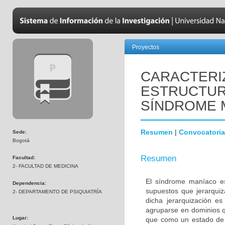
Proyectos
CARACTERI
ESTRUCTUR
SÍNDROME 
Resumen
|
Convocatoria
Sede:
Bogotá
Resumen
Facultad:
2- FACULTAD DE MEDICINA
El síndrome maníaco es
Dependencia:
supuestos que jerarquiz
2- DEPARTAMENTO DE PSIQUIATRÍA
dicha jerarquización e
agruparse en dominios q
Lugar:
que como un estado de a