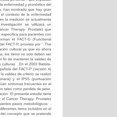
la enfermedad y pronóstico del
ta, han mostrado que hay gran
n el contexto de la enfermedad
d en la medición se actualmente
investigación se utilizará un
Cancer Therapy- Prostate) que
 específica para pacientes con
forman el FACT-G (Functional
el FACT-P, provista por “ The
ción cultural ya que es ahora
as, los ítems no solo deben ser
l fin de mantener la validez de
 culturas . En el 2003 Batista-
spañola del FACT-P (versión 4)
 validez de criterio se realizó
rinaria) y el IPSS (puntuación
alúan síntomas frecuentes en el
os tales como perdida de peso,
ción. El presente estudio tiene
t of Cancer Therapy- Prostate)
guientes pasos metodológicos: -
diferentes ítems incluidos en el
 del concepto que se pretende