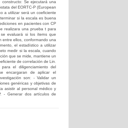
de constructo: Se ejecutará una
róstata del EORTC-P (European
 a utilizar será un coeficiente
eterminar si la escala es buena
 mediciones en pacientes con CP
e realizara una prueba t para
 se evaluará si los ítems que
n entre ellos, conformando una
mento, el estadístico a utilizar
jeto medir si la escala, cuando
ición que se mide, mantiene un
oeficiente de correlación de Lin.
 para el diligenciamiento del
se encargaran de aplicar el
vestigación son: - Validar un
iones genéricas y objetivas de
ta asistir al personal médico y
. - Generar dos artículos de