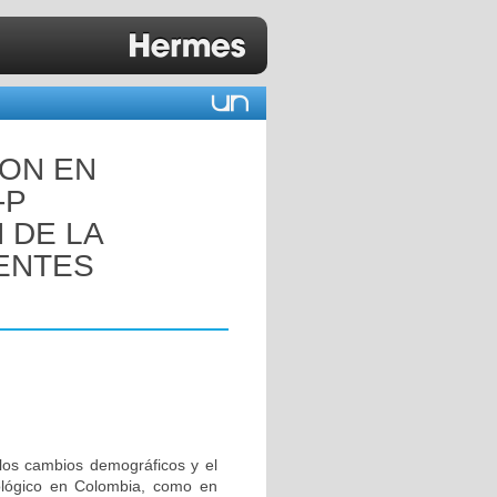
ION EN
-P
 DE LA
IENTES
los cambios demográficos y el
iológico en Colombia, como en