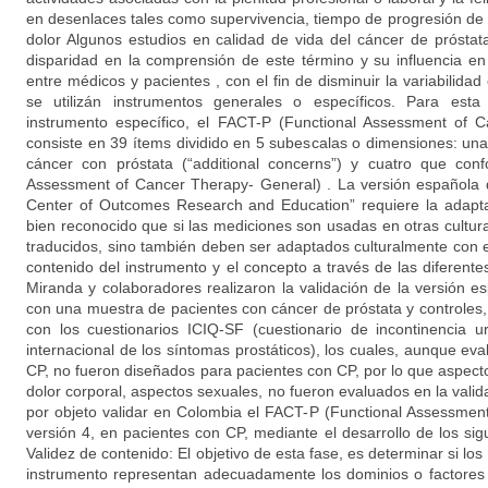
en desenlaces tales como supervivencia, tiempo de progresión de 
dolor Algunos estudios en calidad de vida del cáncer de prósta
disparidad en la comprensión de este término y su influencia e
entre médicos y pacientes , con el fin de disminuir la variabilida
se utilizán instrumentos generales o específicos. Para esta 
instrumento específico, el FACT-P (Functional Assessment of 
consiste en 39 ítems dividido en 5 subescalas o dimensiones: una
cáncer con próstata (“additional concerns”) y cuatro que con
Assessment of Cancer Therapy- General) . La versión española d
Center of Outcomes Research and Education” requiere la adapta
bien reconocido que si las mediciones son usadas en otras cultur
traducidos, sino también deben ser adaptados culturalmente con e
contenido del instrumento y el concepto a través de las diferentes
Miranda y colaboradores realizaron la validación de la versión e
con una muestra de pacientes con cáncer de próstata y controles, la
con los cuestionarios ICIQ-SF (cuestionario de incontinencia u
internacional de los síntomas prostáticos), los cuales, aunque ev
CP, no fueron diseñados para pacientes con CP, por lo que aspect
dolor corporal, aspectos sexuales, no fueron evaluados en la valida
por objeto validar en Colombia el FACT-P (Functional Assessmen
versión 4, en pacientes con CP, mediante el desarrollo de los si
Validez de contenido: El objetivo de esta fase, es determinar si los 
instrumento representan adecuadamente los dominios o factores