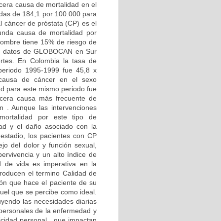
rcera causa de mortalidad en el
tadas de 184,1 por 100.000 para
 cáncer de próstata (CP) es el
nda causa de mortalidad por
hombre tiene 15% de riesgo de
gún datos de GLOBOCAN en Sur
tes. En Colombia la tasa de
periodo 1995-1999 fue 45,8 x
causa de cáncer en el sexo
ad para este mismo periodo fue
rcera causa más frecuente de
 . Aunque las intervenciones
mortalidad por este tipo de
dad y el daño asociado con la
stadio, los pacientes con CP
jo del dolor y función sexual,
ervivencia y un alto índice de
d de vida es imperativa en la
ntroducen el termino Calidad de
ión que hace el paciente de su
uel que se percibe como ideal.
yendo las necesidades diarias
erpersonales de la enfermedad y
licidad personal , que impactan