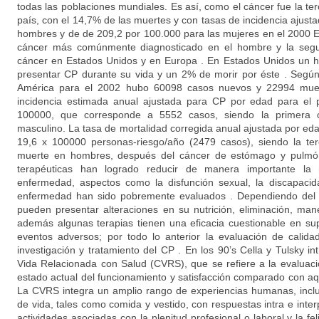
todas las poblaciones mundiales. Es así, como el cáncer fue la te
país, con el 14,7% de las muertes y con tasas de incidencia ajus
hombres y de de 209,2 por 100.000 para las mujeres en el 2000 El
cáncer más comúnmente diagnosticado en el hombre y la segu
cáncer en Estados Unidos y en Europa . En Estados Unidos un 
presentar CP durante su vida y un 2% de morir por éste . Se
América para el 2002 hubo 60098 casos nuevos y 22994 muer
incidencia estimada anual ajustada para CP por edad para el 
100000, que corresponde a 5552 casos, siendo la primera 
masculino. La tasa de mortalidad corregida anual ajustada por ed
19,6 x 100000 personas-riesgo/año (2479 casos), siendo la te
muerte en hombres, después del cáncer de estómago y pulmón
terapéuticas han logrado reducir de manera importante la 
enfermedad, aspectos como la disfunción sexual, la discapaci
enfermedad han sido pobremente evaluados . Dependiendo del e
pueden presentar alteraciones en su nutrición, eliminación, mane
además algunas terapias tienen una eficacia cuestionable en sup
eventos adversos; por todo lo anterior la evaluación de calida
investigación y tratamiento del CP . En los 90’s Cella y Tulsky i
Vida Relacionada con Salud (CVRS), que se refiere a la evaluac
estado actual del funcionamiento y satisfacción comparado con aq
La CVRS integra un amplio rango de experiencias humanas, inclu
de vida, tales como comida y vestido, con respuestas intra e int
actividades asociadas con la plenitud profesional o laboral y la fe