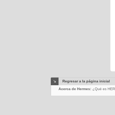
Regresar a la página inicial
Acerca de Hermes:
¿Qué es HE