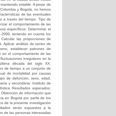
 mantenido estable. A pesar de
en Colombia y Bogotá, no hemos
acterísticas de las eventuales
o a través del tiempo. Tipo de
erizar el comportamiento de las
vos específicos: Determinar el
-2000, teniendo en cuenta los
 Calcular las proporciones de
 Aplicar análisis de series de
meno, establecer patrones de
co en el comportamiento de las
fluctuaciones irregulares en la
 última década del siglo XX.
ries de tiempo a un conjunto de
sual de mortalidad por causas
Tipo de defunción, sexo, edad,
ria y secundaria: Instituto de
dística Resultados esperados:
d. Obtención de información que
ncia en Bogotá por parte de los
s de la presente investigación
sultados serán expuestos a la
ón de las personas interesadas