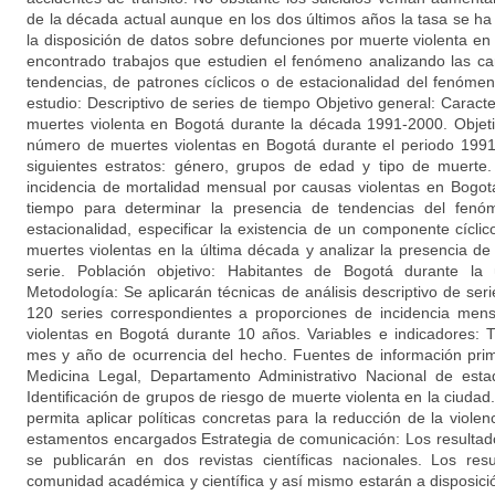
de la década actual aunque en los dos últimos años la tasa se ha
la disposición de datos sobre defunciones por muerte violenta 
encontrado trabajos que estudien el fenómeno analizando las car
tendencias, de patrones cíclicos o de estacionalidad del fenómen
estudio: Descriptivo de series de tiempo Objetivo general: Caract
muertes violenta en Bogotá durante la década 1991-2000. Objeti
número de muertes violentas en Bogotá durante el periodo 1991
siguientes estratos: género, grupos de edad y tipo de muerte.
incidencia de mortalidad mensual por causas violentas en Bogotá.
tiempo para determinar la presencia de tendencias del fenó
estacionalidad, especificar la existencia de un componente cícli
muertes violentas en la última década y analizar la presencia de 
serie. Población objetivo: Habitantes de Bogotá durante la
Metodología: Se aplicarán técnicas de análisis descriptivo de se
120 series correspondientes a proporciones de incidencia men
violentas en Bogotá durante 10 años. Variables e indicadores: 
mes y año de ocurrencia del hecho. Fuentes de información prima
Medicina Legal, Departamento Administrativo Nacional de esta
Identificación de grupos de riesgo de muerte violenta en la ciuda
permita aplicar políticas concretas para la reducción de la viole
estamentos encargados Estrategia de comunicación: Los resultado
se publicarán en dos revistas científicas nacionales. Los re
comunidad académica y científica y así mismo estarán a disposici