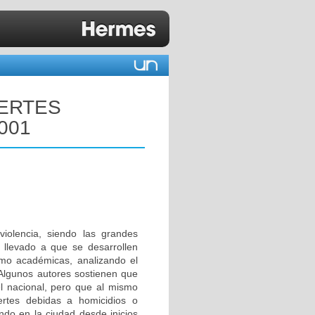
UERTES
001
iolencia, siendo las grandes
a llevado a que se desarrollen
como académicas, analizando el
 Algunos autores sostienen que
l nacional, pero que al mismo
ertes debidas a homicidios o
ndo en la ciudad desde inicios