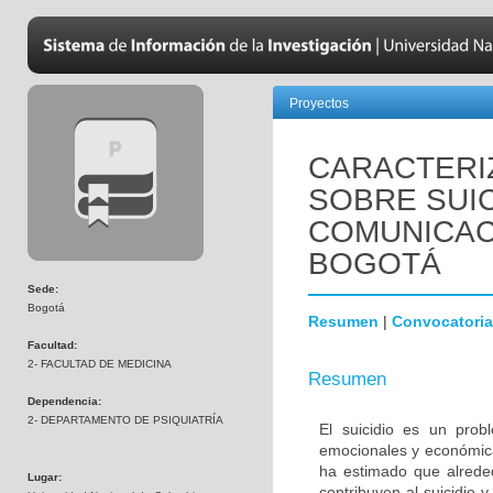
Proyectos
CARACTERIZ
SOBRE SUIC
COMUNICAC
BOGOTÁ
Sede:
Bogotá
Resumen
|
Convocatoria
Facultad:
2- FACULTAD DE MEDICINA
Resumen
Dependencia:
2- DEPARTAMENTO DE PSIQUIATRÍA
El suicidio es un prob
emocionales y económica
ha estimado que alrede
Lugar:
contribuyen al suicidio