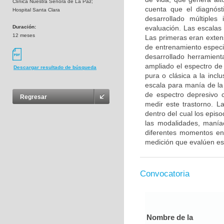
Clínica Nuestra Señora de La Paz;
cuenta que el diagnóst
Hospital Santa Clara
desarrollado múltiples
Duración:
evaluación. Las escalas
12 meses
Las primeras eran exten
de entrenamiento especi
desarrollado herramient
ampliado el espectro d
Descargar resultado de búsqueda
pura o clásica a la incl
escala para manía de l
de espectro depresivo c
Regresar
medir este trastorno. L
dentro del cual los epi
las modalidades, maní
diferentes momentos en
medición que evalúen es
Convocatoria
Nombre de la