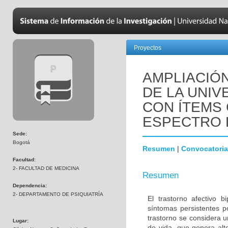
Proyectos
AMPLIACIÓN
DE LA UNIV
CON ÍTEMS
ESPECTRO 
Sede:
Bogotá
Resumen
|
Convocatoria
Facultad:
2- FACULTAD DE MEDICINA
Resumen
Dependencia:
2- DEPARTAMENTO DE PSIQUIATRÍA
El trastorno afectivo b
síntomas persistentes p
trastorno se considera 
Lugar:
de vida, que genera alt