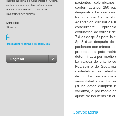
Insituto Nacional de Cancerología - Oficina
pacientes colombian
de Investigaciones clínicas Universidad
conformada por 250 pac
Nacional de Colombia - Instituto de
diagnosticados con cánc
Investigaciones clínicas
Nacional de Cancerolo
Adaptación cultural de 
Duración:
concurrente. 2. Aplica
12 meses
evaluación de validez de
7 días después para la ev
Sp 8 días después de l
Descargar resultado de búsqueda
pacientes con cáncer de 
propiedades psicométr
determinada por medio de
Regresar
La validez de criterio 
Pearson o de Spearman
confiabilidad test retes
de Lin. La consistencia 
sensibilidad al cambio 
(si los datos cumplen 
varianza) o por medio de
ajuste de los ítems en e
Convocatoria