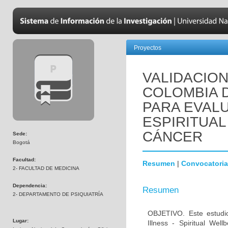
Proyectos
VALIDACION
COLOMBIA D
PARA EVAL
ESPIRITUAL
CÁNCER
Sede:
Bogotá
Facultad:
Resumen
|
Convocatoria
2- FACULTAD DE MEDICINA
Dependencia:
Resumen
2- DEPARTAMENTO DE PSIQUIATRÍA
OBJETIVO. Este estudio
Lugar:
Illness - Spiritual Wel