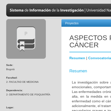
Proyectos
ASPECTOS 
CÁNCER
Resumen
|
Convocatoria
Sede:
Bogotá
Resumen
Facultad:
La investigación sobre 
2- FACULTAD DE MEDICINA
emocionales, comportame
Dependencia:
Las enfermedades crónic
2- DEPARTAMENTO DE PSIQUIATRÍA
alta, en la medida en 
enfermedad como el cánc
adicionalmente, el trata
Lugar:
secundarios graves e in