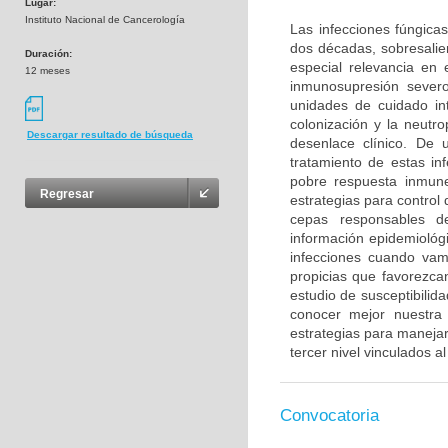
Lugar:
Instituto Nacional de Cancerología
Las infecciones fúngica
dos décadas, sobresalie
Duración:
especial relevancia en
12 meses
inmunosupresión sever
unidades de cuidado in
colonización y la neutr
Descargar resultado de búsqueda
desenlace clínico. De 
tratamiento de estas in
pobre respuesta inmune
Regresar
estrategias para control 
cepas responsables de
información epidemiológ
infecciones cuando vam
propicias que favorezcan
estudio de susceptibilid
conocer mejor nuestra s
estrategias para manejar
tercer nivel vinculados a
Convocatoria