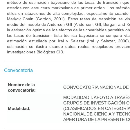
método de estimación bayesiano de las tasas de transición qu
estados con estructura markoviana de primer orden. Los métod
útiles en situaciones de alta complejidad, especialmente cuand
Markov Chain (Gordon, 2001). Estas tasas de transición se vin
medio del modelo de Andersen-Gill (Andersen, Gill, Borgan and K
la estimación óptima de los efectos de las covariables permitirá 
las tasas de transición. Esta técnica bayesiana se compara vía
estimación estudiada por Iral y Salazar (Iral y Salazar, 2006)
estimación se ilustra usando datos reales recopilados previa
Investigaciones Biológicas CIB.
Convocatoria
Nombre de la
CONVOCATORIA NACIONAL DE 
convocatoria:
MODALIDAD I. APOYO A TRAVÉ
GRUPOS DE INVESTIGACIÓN 
Modalidad:
(CLASIFICADOS EN CATEGORÍA “
NACIONAL DE CIENCIA Y TECNO
APERTURA DE LA PRESENTE 