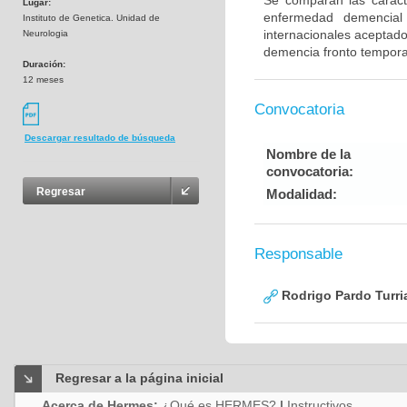
Se comparan las caracte
Lugar:
enfermedad demencial 
Instituto de Genetica. Unidad de
internacionales aceptad
Neurologia
demencia fronto tempora
Duración:
12 meses
Convocatoria
Descargar resultado de búsqueda
Nombre de la
convocatoria:
Regresar
Modalidad:
Responsable
Rodrigo Pardo Turri
Regresar a la página inicial
Acerca de Hermes:
¿Qué es HERMES?
|
Instructivos