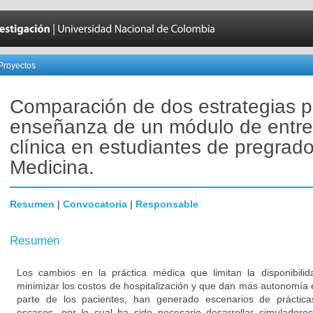
Proyectos
Comparación de dos estrategias p
enseñanza de un módulo de entre
clínica en estudiantes de pregrad
Medicina.
Resumen
|
Convocatoria
|
Responsable
Resumen
Los cambios en la práctica médica que limitan la disponibili
minimizar los costos de hospitalización y que dan más autonomía 
parte de los pacientes, han generado escenarios de prácti
escasos, por lo cual ha sido necesario desarrollar simulador